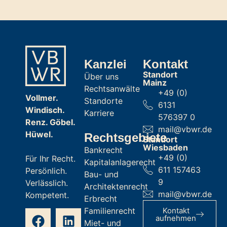
Kanzlei
Kontakt
Standort
Über uns
Mainz
Rechtsanwälte
+49 (0)
Vollmer.
Standorte
6131
Windisch.
Karriere
576397 0
Renz. Göbel.
mail@vbwr.de
Hüwel.
Rechtsgebiete
Standort
Wiesbaden
Bankrecht
+49 (0)
Für Ihr Recht.
Kapitalanlagerecht
611 157463
Persönlich.
Bau- und
9
Verlässlich.
Architektenrecht
mail@vbwr.de
Kompetent.
Erbrecht
Familienrecht
Kontakt
aufnehmen
Miet- und