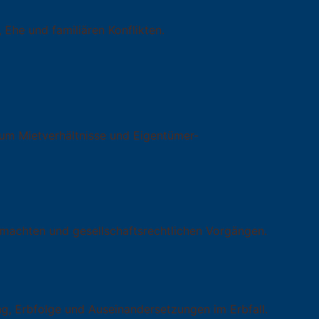
 Ehe und familiären Konflikten.
 um Mietverhältnisse und Eigentümer-
llmachten und gesellschaftsrechtlichen Vorgängen.
ng, Erbfolge und Auseinandersetzungen im Erbfall.