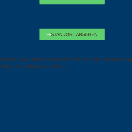
STANDORT ANSEHEN
erdenken und unsere Mandanten mit Herz und Verstand begle
arbeit im Mittelpunkt stehen.