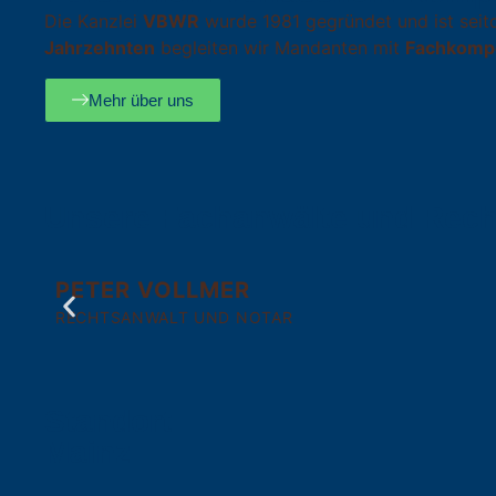
Die Kanzlei
VBWR
wurde
1981
gegründet und ist seit
Jahrzehnten
begleiten wir Mandanten mit
Fachkompe
Mehr über uns
Unsere Fachanwälte und Rech
PETER VOLLMER
RECHTSANWALT UND NOTAR
Standort
Mainz